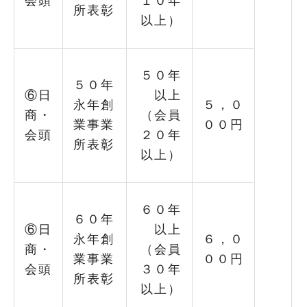
会頭
１０年
所表彰
以上）
５０年
５０年
⑥日
以上
永年創
５，０
商・
（会員
業事業
００円
会頭
２０年
所表彰
以上）
６０年
６０年
⑥日
以上
永年創
６，０
商・
（会員
業事業
００円
会頭
３０年
所表彰
以上）