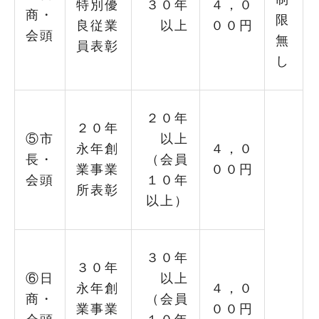
特別優
３０年
４，０
商・
限
良従業
以上
００円
会頭
無
員表彰
し
２０年
２０年
⑤市
以上
永年創
４，０
長・
（会員
業事業
００円
会頭
１０年
所表彰
以上）
３０年
３０年
⑥日
以上
永年創
４，０
商・
（会員
業事業
００円