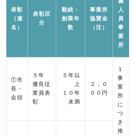
薦
表彰
勤続・
事業所
人
表彰区
（連
創業年
協賛金
員
分
名）
数
（注）
事
業
所
１
５年
５年以
事
①市
優良従
上
２，０
業
長・
業員表
１０年
００円
所
会頭
彰
未満
に
つ
き
推