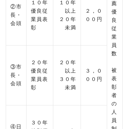
１０年
１０年
薦
②市
優良従
以上
２，０
優
長・
業員表
２０年
００円
良
会頭
彰
未満
従
業
員
数
２０年
２０年
③市
被
優良従
以上
３，０
長・
表
業員表
３０年
００円
会頭
彰
彰
未満
者
の
人
員
３０年
④日
制