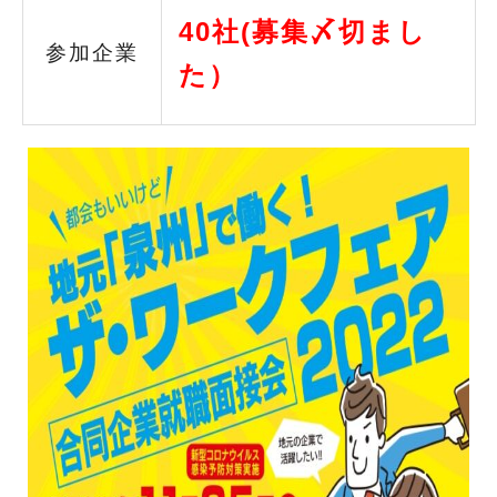
40社(募集〆切まし
参加企業
た）