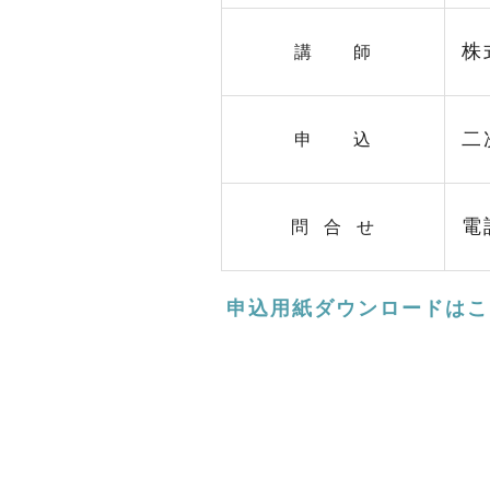
株
講 師
二
申 込
電話
問 合 せ
申込用紙ダウンロードはこ