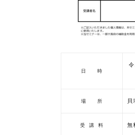
令
日 時
貝
場 所
無
受 講 料