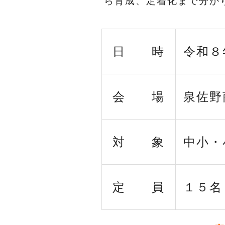
ら育成、定着化まで分か
日 時
令和８
会 場
泉佐野
対 象
中小・
定 員
１５名