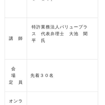
特許業務法人バリュープラ
ス 代表弁理士 大池 聞
講 師
平 氏
会
場
先着３０名
定 員
オンラ