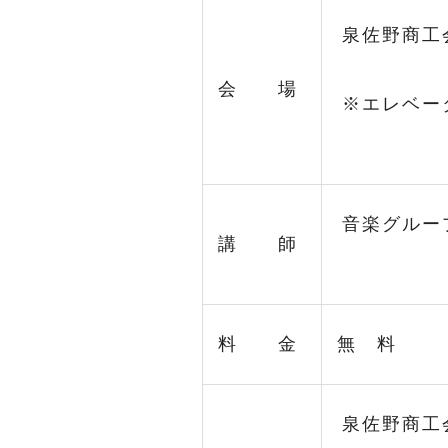
泉佐野商工
会 場
※エレベー
音楽グルー
講 師
料 金
無 料
泉佐野商工